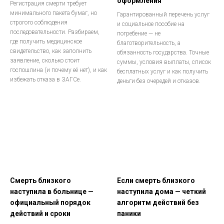
оформления
Регистрация смерти требует
минимального пакета бумаг, но
Гарантированный перечень услуг
строгого соблюдения
и социальное пособие на
последовательности. Разбираем,
погребение — не
где получить медицинское
благотворительность, а
свидетельство, как заполнить
обязанность государства. Точные
заявление, сколько стоит
суммы, условия выплаты, список
госпошлина (и почему её нет), и как
бесплатных услуг и как получить
избежать отказа в ЗАГСе.
деньги без очередей и отказов.
Смерть близкого
Если смерть близкого
наступила в больнице —
наступила дома — четкий
официальный порядок
алгоритм действий без
действий и сроки
паники