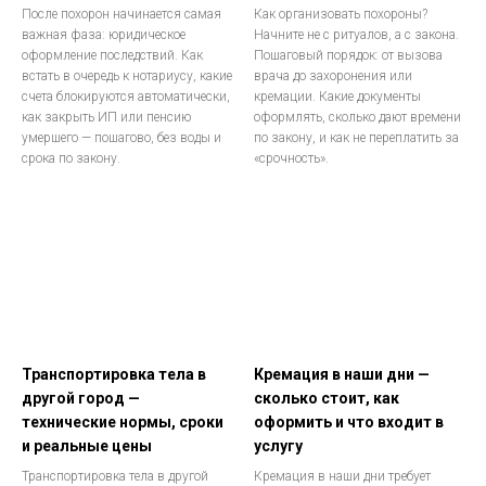
После похорон начинается самая
Как организовать похороны?
важная фаза: юридическое
Начните не с ритуалов, а с закона.
оформление последствий. Как
Пошаговый порядок: от вызова
встать в очередь к нотариусу, какие
врача до захоронения или
счета блокируются автоматически,
кремации. Какие документы
как закрыть ИП или пенсию
оформлять, сколько дают времени
умершего — пошагово, без воды и
по закону, и как не переплатить за
срока по закону.
«срочность».
Транспортировка тела в
Кремация в наши дни —
другой город —
сколько стоит, как
технические нормы, сроки
оформить и что входит в
и реальные цены
услугу
Транспортировка тела в другой
Кремация в наши дни требует