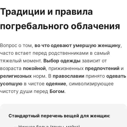
Традиции и правила
погребального облачения
Вопрос о том,
во что одевают умершую женщину
,
часто встает перед родственниками в самый
тяжелый момент.
Выбор одежды
зависит от
возраста
покойной
, прижизненных
предпочтений
и
религиозных
норм. В
православии
принято
одевать
усопшую
в чистое
одеяние
, символизирующее
чистоту души перед
Богом
.
Стандартный перечень вещей для женщин:
Нижнее белье (трусы, майка)