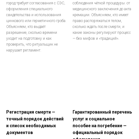
город требует согласования с СЭС,
соблюдения чёткой процедуры: от
оформления специального
медицинского заключения до акта
свидетельства и использования
кремации. Объясняем, кто имеет
цинкового или герметичного гроба.
право распоряжаться телом,
Объясняем, кто выдаёт
сколько ждать после смерти, и
разрешение, сколько времени
какие законы регулируют процесс
уходит на подготовку и как
— без мифов и «традиций».
проверить, что ритуальщик не
нарушает регламент.
Регистрация смерти —
Гарантированный перечень
точный порядок действий
услуг и социальное
и список необходимых
пособие на погребение —
документов
официальный порядок