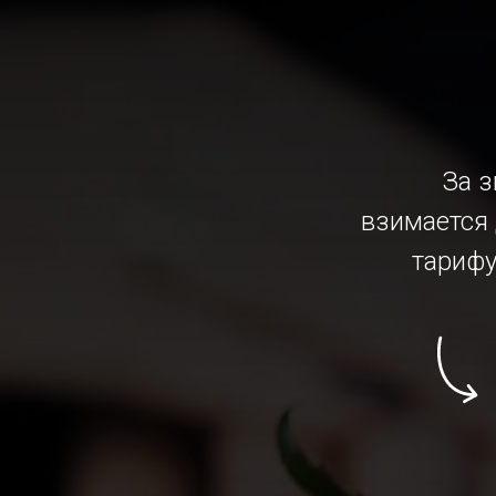
За 
взимается 
тарифу