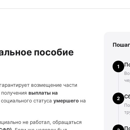
Пошаг
альное пособие
П
1
Во
че
 гарантирует возмещение части
к получения
выплаты на
С
2
 социального статуса
умершего
на
По
тр
циально не работал, обращаться
П