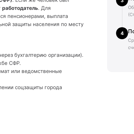
(СФР)
. Если же человек был
3
Об
т
работодатель
. Для
(С
хся пенсионерами, выплата
ьной защиты населения по месту
П
4
Ср
сч
через бухгалтерию организации).
жбе СФР.
омат или ведомственные
лении соцзащиты города