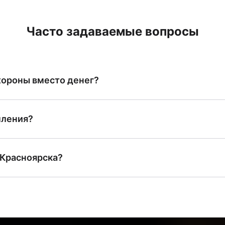
Часто задаваемые вопросы
хороны вместо денег?
 выплаты можно выбрать
гарантированный перечень усл
формление документов, предоставление гроба, перевоз
мления?
аспорт заявителя, справку о смерти (форма №11), доку
ы) или справку о рождении в случае рождения мертвог
 Красноярска?
фициент 1.2. Это означает, что базовая сумма пособи
то увеличивает итоговую сумму, которую получает жит