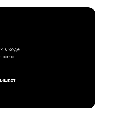
х в ходе
ение и
вышает