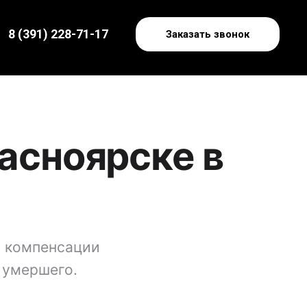
8 (391) 228-71-17
Заказать звонок
асноярске в
, компенсации
 умершего.