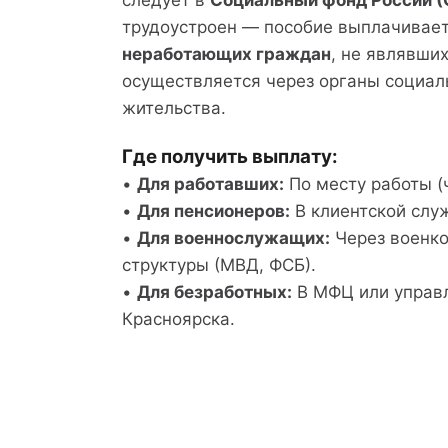
следует в
Социальный фонд России 
трудоустроен — пособие выплачивае
неработающих граждан
, не являвши
осуществляется через органы социал
жительства.
Где получить выплату:
•
Для работавших:
По месту работы (
•
Для пенсионеров:
В клиентской слу
•
Для военнослужащих:
Через военк
структуры (МВД, ФСБ).
•
Для безработных:
В МФЦ или управ
Красноярска.