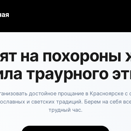
ная
дят на похороны
ила траурного эт
анизовать достойное прощание в Красноярске с
ославных и светских традиций. Берем на себя вс
трудный час.