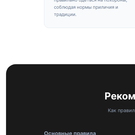
соблюдая нормы приличия и
традиции.
Реком
Как прави
Основные правила