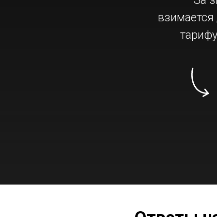
За 
взимается 
тарифу