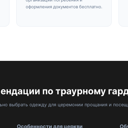
оформления документов бесплатно.
ендации по траурному гар
льно выбрать одежду для церемонии прощания и посещ
Особенности для церкви
Об