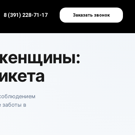
8 (391) 228-71-17
Заказать звонок
 женщины:
икета
 соблюдением
е заботы в