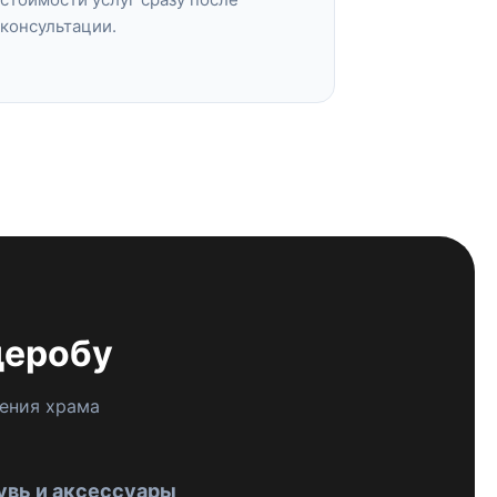
консультации.
деробу
ения храма
увь и аксессуары