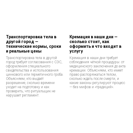
Транспортировка тела в
Кремация в наши дни —
другой город —
сколько стоит, как
технические нормы, сроки
оформить и что входит в
и реальные цены
услугу
Транспортировка тела в другой
Кремация в наши дни требует
город требует согласования с СЭС,
соблюдения чёткой процедуры: от
оформления специального
медицинского заключения до акта
свидетельства и использования
кремации. Объясняем, кто имеет
цинкового или герметичного гроба.
право распоряжаться телом,
Объясняем, кто выдаёт
сколько ждать после смерти, и
разрешение, сколько времени
какие законы регулируют процесс
уходит на подготовку и как
— без мифов и «традиций».
проверить, что ритуальщик не
нарушает регламент.