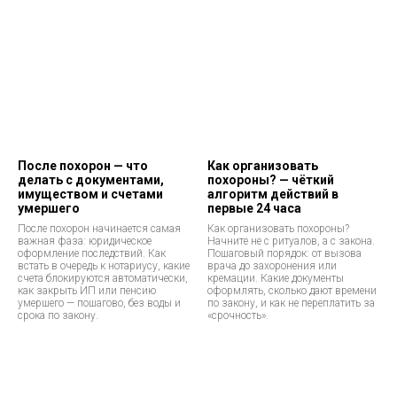
После похорон — что
Как организовать
делать с документами,
похороны? — чёткий
имуществом и счетами
алгоритм действий в
умершего
первые 24 часа
После похорон начинается самая
Как организовать похороны?
важная фаза: юридическое
Начните не с ритуалов, а с закона.
оформление последствий. Как
Пошаговый порядок: от вызова
встать в очередь к нотариусу, какие
врача до захоронения или
счета блокируются автоматически,
кремации. Какие документы
как закрыть ИП или пенсию
оформлять, сколько дают времени
умершего — пошагово, без воды и
по закону, и как не переплатить за
срока по закону.
«срочность».