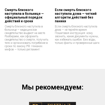
Смерть близкого
Если смерть близкого
наступила в больнице —
наступила дома — четкий
официальный порядок
алгоритм действий без
действий и сроки
паники
Смерть близкого наступила в
Если смерть близкого наступила
больнице — медицинское
дома — не теряйте время.
свидетельство выдают на месте.
Пошаговая инструкция: кому
Разбираем, как оформить
звонить, какие документы нужны,
свидетельство о смерти, получить
как избежать ошибок. Без воды,
тело и организовать погребение в
только факты и проверенные шаги.
сроки по закону РФ. Никаких
мифов — только регламент.
Мы рекомендуем: