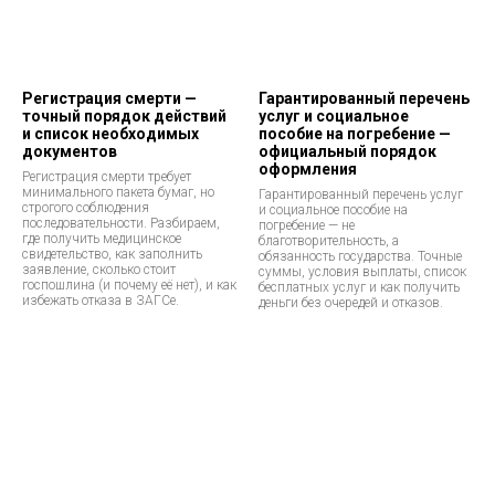
Регистрация смерти —
Гарантированный перечень
точный порядок действий
услуг и социальное
и список необходимых
пособие на погребение —
документов
официальный порядок
оформления
Регистрация смерти требует
минимального пакета бумаг, но
Гарантированный перечень услуг
строгого соблюдения
и социальное пособие на
последовательности. Разбираем,
погребение — не
где получить медицинское
благотворительность, а
свидетельство, как заполнить
обязанность государства. Точные
заявление, сколько стоит
суммы, условия выплаты, список
госпошлина (и почему её нет), и как
бесплатных услуг и как получить
избежать отказа в ЗАГСе.
деньги без очередей и отказов.