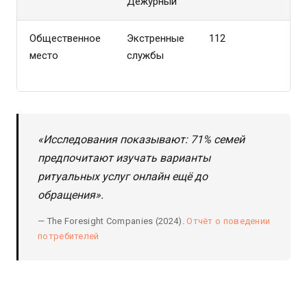
Дежурный
д
Общественное
Экстренные
112
Т
место
службы
л
о
«Исследования показывают: 71% семей
предпочитают изучать варианты
ритуальных услуг онлайн ещё до
обращения».
— The Foresight Companies (2024).
Отчёт о поведении
потребителей