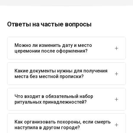
Ответы на частые вопросы
Можно ли изменить дату и место
церемонии после оформления?
Изменения возможны при согласовании с исполнителем
и наличии технической возможности. Перенос даты
Какие документы нужны для получения
места без местной прописки?
может повлечь дополнительные расходы, если уже
забронированы зал, транспорт или место на кладбище.
Для иногородних требуется: гербовое свидетельство,
паспорт заявителя, документ, подтверждающий
Что входит в обязательный набор
ритуальных принадлежностей?
родство с умершим или наличие родственного
захоронения на кладбище.
Минимальный комплект по отраслевым стандартам:
гроб, покрывало, подушка, тапочки, нательный крест (по
Как организовать похороны, если смерть
наступила в другом городе?
конфессии), перчатки для ритуала. Состав может