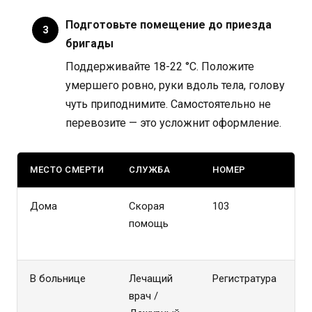
Подготовьте помещение до приезда
бригады
Поддерживайте 18-22 °C. Положите
умершего ровно, руки вдоль тела, голову
чуть приподнимите. Самостоятельно не
перевозите — это усложнит оформление.
МЕСТО СМЕРТИ
СЛУЖБА
НОМЕР
Ч
Дома
Скорая
103
А
помощь
п
к
В больнице
Лечащий
Регистратура
П
врач /
у