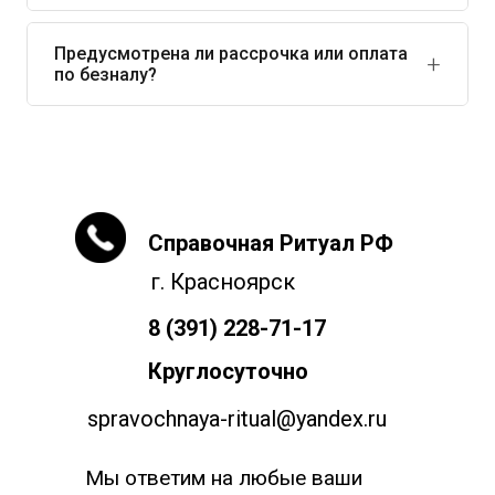
варьироваться.
При смерти в другом регионе необходимо оформить
документы по месту кончины, затем организовать
Предусмотрена ли рассрочка или оплата
по безналу?
репатриацию тела. Ритуальный агент поможет
согласовать транспортировку.
Доступны наличные, банковская карта, безналичный
расчёт для юридических лиц. Рассрочка
предоставляется по согласованию при заключении
договора.
Справочная Ритуал РФ
г. Красноярск
8 (391) 228-71-17
Круглосуточно
spravochnaya-ritual@yandex.ru
Мы ответим на любые ваши