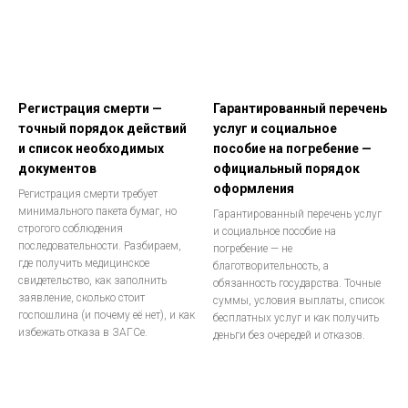
Регистрация смерти —
Гарантированный перечень
точный порядок действий
услуг и социальное
и список необходимых
пособие на погребение —
документов
официальный порядок
оформления
Регистрация смерти требует
минимального пакета бумаг, но
Гарантированный перечень услуг
строгого соблюдения
и социальное пособие на
последовательности. Разбираем,
погребение — не
где получить медицинское
благотворительность, а
свидетельство, как заполнить
обязанность государства. Точные
заявление, сколько стоит
суммы, условия выплаты, список
госпошлина (и почему её нет), и как
бесплатных услуг и как получить
избежать отказа в ЗАГСе.
деньги без очередей и отказов.