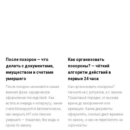
После похорон — что
Как организовать
делать с документами,
похороны? — чёткий
имуществом и счетами
алгоритм действий в
умершего
первые 24 часа
После похорон начинается самая
Как организовать похороны?
важная фаза: юридическое
Начните не с ритуалов, а с закона.
оформление последствий. Как
Пошаговый порядок: от вызова
встать в очередь к нотариусу, какие
врача до захоронения или
счета блокируются автоматически,
кремации. Какие документы
как закрыть ИП или пенсию
оформлять, сколько дают времени
умершего — пошагово, без воды и
по закону, и как не переплатить за
срока по закону.
«срочность».