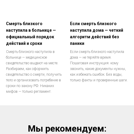
Смерть близкого
Если смерть близкого
наступила в больнице —
наступила дома — четкий
официальный порядок
алгоритм действий без
действий и сроки
паники
Смерть близкого наступила в
Если смерть близкого наступила
больнице — медицинское
дома — не теряйте время.
свидетельство выдают на месте.
Пошаговая инструкция: кому
Разбираем, как оформить
звонить, какие документы нужны,
свидетельство о смерти, получить
как избежать ошибок. Без воды,
тело и организовать погребение в
только факты и проверенные шаги.
сроки по закону РФ. Никаких
мифов — только регламент.
Мы рекомендуем: