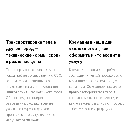
Транспортировка тела в
Кремация в наши дни —
другой город —
сколько стоит, как
технические нормы, сроки
оформить и что входит в
и реальные цены
услугу
Транспортировка тела в другой
Кремация в наши дни требует
город требует согласования с СЭС,
соблюдения чёткой процедуры: от
оформления специального
медицинского заключения до акта
свидетельства и использования
кремации. Объясняем, кто имеет
цинкового или герметичного гроба.
право распоряжаться телом,
Объясняем, кто выдаёт
сколько ждать после смерти, и
разрешение, сколько времени
какие законы регулируют процесс
уходит на подготовку и как
— без мифов и «традиций».
проверить, что ритуальщик не
нарушает регламент.