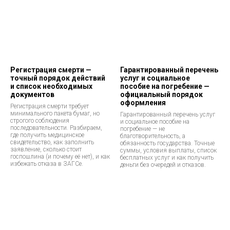
Регистрация смерти —
Гарантированный перечень
точный порядок действий
услуг и социальное
и список необходимых
пособие на погребение —
документов
официальный порядок
оформления
Регистрация смерти требует
минимального пакета бумаг, но
Гарантированный перечень услуг
строгого соблюдения
и социальное пособие на
последовательности. Разбираем,
погребение — не
где получить медицинское
благотворительность, а
свидетельство, как заполнить
обязанность государства. Точные
заявление, сколько стоит
суммы, условия выплаты, список
госпошлина (и почему её нет), и как
бесплатных услуг и как получить
избежать отказа в ЗАГСе.
деньги без очередей и отказов.