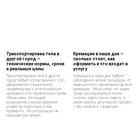
Транспортировка тела в
Кремация в наши дни —
другой город —
сколько стоит, как
технические нормы, сроки
оформить и что входит в
и реальные цены
услугу
Транспортировка тела в другой
Кремация в наши дни требует
город требует согласования с СЭС,
соблюдения чёткой процедуры: от
оформления специального
медицинского заключения до акта
свидетельства и использования
кремации. Объясняем, кто имеет
цинкового или герметичного гроба.
право распоряжаться телом,
Объясняем, кто выдаёт
сколько ждать после смерти, и
разрешение, сколько времени
какие законы регулируют процесс
уходит на подготовку и как
— без мифов и «традиций».
проверить, что ритуальщик не
нарушает регламент.