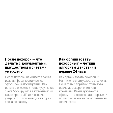
После похорон — что
Как организовать
делать с документами,
похороны? — чёткий
имуществом и счетами
алгоритм действий в
умершего
первые 24 часа
После похорон начинается самая
Как организовать похороны?
важная фаза: юридическое
Начните не с ритуалов, а с закона.
оформление последствий. Как
Пошаговый порядок: от вызова
встать в очередь к нотариусу, какие
врача до захоронения или
счета блокируются автоматически,
кремации. Какие документы
как закрыть ИП или пенсию
оформлять, сколько дают времени
умершего — пошагово, без воды и
по закону, и как не переплатить за
срока по закону.
«срочность».