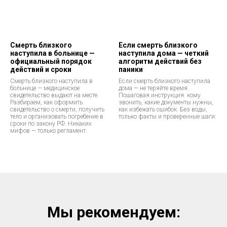
Смерть близкого
Если смерть близкого
наступила в больнице —
наступила дома — четкий
официальный порядок
алгоритм действий без
действий и сроки
паники
Смерть близкого наступила в
Если смерть близкого наступила
больнице — медицинское
дома — не теряйте время.
свидетельство выдают на месте.
Пошаговая инструкция: кому
Разбираем, как оформить
звонить, какие документы нужны,
свидетельство о смерти, получить
как избежать ошибок. Без воды,
тело и организовать погребение в
только факты и проверенные шаги.
сроки по закону РФ. Никаких
мифов — только регламент.
Мы рекомендуем: