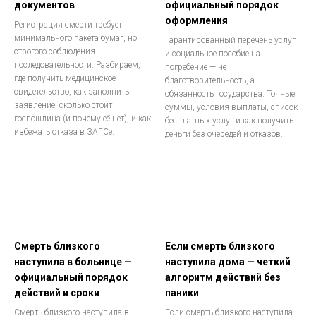
документов
официальный порядок
оформления
Регистрация смерти требует
минимального пакета бумаг, но
Гарантированный перечень услуг
строгого соблюдения
и социальное пособие на
последовательности. Разбираем,
погребение — не
где получить медицинское
благотворительность, а
свидетельство, как заполнить
обязанность государства. Точные
заявление, сколько стоит
суммы, условия выплаты, список
госпошлина (и почему её нет), и как
бесплатных услуг и как получить
избежать отказа в ЗАГСе.
деньги без очередей и отказов.
Смерть близкого
Если смерть близкого
наступила в больнице —
наступила дома — четкий
официальный порядок
алгоритм действий без
действий и сроки
паники
Смерть близкого наступила в
Если смерть близкого наступила