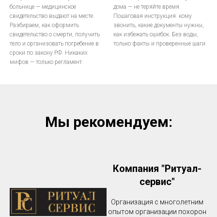
больнице — медицинское
дома — не теряйте время.
свидетельство выдают на месте.
Пошаговая инструкция: кому
Разбираем, как оформить
звонить, какие документы нужны,
свидетельство о смерти, получить
как избежать ошибок. Без воды,
тело и организовать погребение в
только факты и проверенные шаги.
сроки по закону РФ. Никаких
мифов — только регламент.
Мы рекомендуем:
Компания "Ритуал-
сервис"
Организация с многолетним
опытом организации похорон