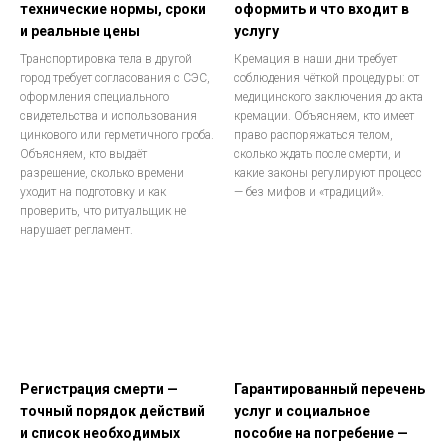
технические нормы, сроки
оформить и что входит в
и реальные цены
услугу
Транспортировка тела в другой
Кремация в наши дни требует
город требует согласования с СЭС,
соблюдения чёткой процедуры: от
оформления специального
медицинского заключения до акта
свидетельства и использования
кремации. Объясняем, кто имеет
цинкового или герметичного гроба.
право распоряжаться телом,
Объясняем, кто выдаёт
сколько ждать после смерти, и
разрешение, сколько времени
какие законы регулируют процесс
уходит на подготовку и как
— без мифов и «традиций».
проверить, что ритуальщик не
нарушает регламент.
Регистрация смерти —
Гарантированный перечень
точный порядок действий
услуг и социальное
и список необходимых
пособие на погребение —