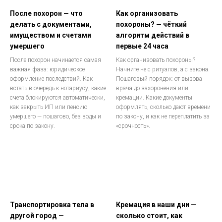
После похорон — что
Как организовать
делать с документами,
похороны? — чёткий
имуществом и счетами
алгоритм действий в
умершего
первые 24 часа
После похорон начинается самая
Как организовать похороны?
важная фаза: юридическое
Начните не с ритуалов, а с закона.
оформление последствий. Как
Пошаговый порядок: от вызова
встать в очередь к нотариусу, какие
врача до захоронения или
счета блокируются автоматически,
кремации. Какие документы
как закрыть ИП или пенсию
оформлять, сколько дают времени
умершего — пошагово, без воды и
по закону, и как не переплатить за
срока по закону.
«срочность».
Транспортировка тела в
Кремация в наши дни —
другой город —
сколько стоит, как