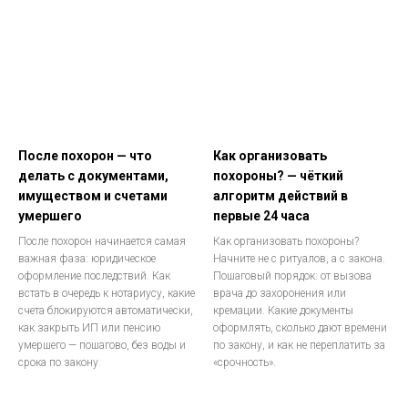
После похорон — что
Как организовать
делать с документами,
похороны? — чёткий
имуществом и счетами
алгоритм действий в
умершего
первые 24 часа
После похорон начинается самая
Как организовать похороны?
важная фаза: юридическое
Начните не с ритуалов, а с закона.
оформление последствий. Как
Пошаговый порядок: от вызова
встать в очередь к нотариусу, какие
врача до захоронения или
счета блокируются автоматически,
кремации. Какие документы
как закрыть ИП или пенсию
оформлять, сколько дают времени
умершего — пошагово, без воды и
по закону, и как не переплатить за
срока по закону.
«срочность».