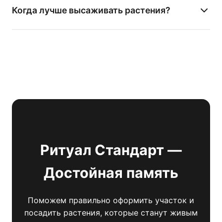
согласованы, чтобы не нарушать план озеленения
Когда лучше высаживать растения?
и не мешать технике.
Оптимальное время — ранняя весна до
распускания почек или середина осени. Хвойные
породы с закрытой корневой системой можно
сажать весь сезон.
Ритуал Стандарт —
Достойная память
Поможем правильно оформить участок и
посадить растения, которые станут живым