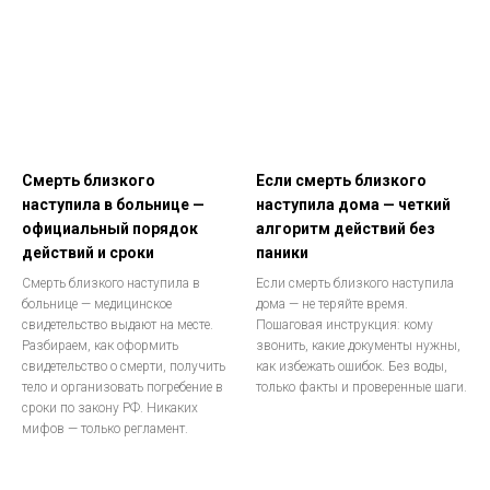
Смерть близкого
Если смерть близкого
наступила в больнице —
наступила дома — четкий
официальный порядок
алгоритм действий без
действий и сроки
паники
Смерть близкого наступила в
Если смерть близкого наступила
больнице — медицинское
дома — не теряйте время.
свидетельство выдают на месте.
Пошаговая инструкция: кому
Разбираем, как оформить
звонить, какие документы нужны,
свидетельство о смерти, получить
как избежать ошибок. Без воды,
тело и организовать погребение в
только факты и проверенные шаги.
сроки по закону РФ. Никаких
мифов — только регламент.