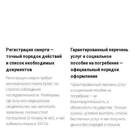
Регистрация смерти —
Гарантированный перечень
точный порядок действий
услуг и социальное
и список необходимых
пособие на погребение —
документов
официальный порядок
оформления
Регистрация смерти требует
минимального пакета бумаг, но
Гарантированный перечень услуг
строгого соблюдения
и социальное пособие на
последовательности. Разбираем,
погребение — не
где получить медицинское
благотворительность, а
свидетельство, как заполнить
обязанность государства. Точные
заявление, сколько стоит
суммы, условия выплаты, список
госпошлина (и почему её нет), и как
бесплатных услуг и как получить
избежать отказа в ЗАГСе.
деньги без очередей и отказов.