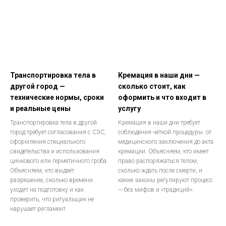
Транспортировка тела в
Кремация в наши дни —
другой город —
сколько стоит, как
технические нормы, сроки
оформить и что входит в
и реальные цены
услугу
Транспортировка тела в другой
Кремация в наши дни требует
город требует согласования с СЭС,
соблюдения чёткой процедуры: от
оформления специального
медицинского заключения до акта
свидетельства и использования
кремации. Объясняем, кто имеет
цинкового или герметичного гроба.
право распоряжаться телом,
Объясняем, кто выдаёт
сколько ждать после смерти, и
разрешение, сколько времени
какие законы регулируют процесс
уходит на подготовку и как
— без мифов и «традиций».
проверить, что ритуальщик не
нарушает регламент.