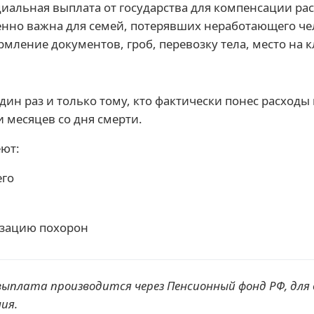
циальная выплата от государства для компенсации ра
енно важна для семей, потерявших неработающего че
рмление документов, гроб, перевозку тела, место на
ин раз и только тому, кто фактически понес расходы
 месяцев со дня смерти.
еют:
его
изацию похорон
ыплата производится через Пенсионный фонд РФ, для
ия.