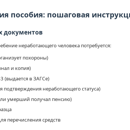
я пособия: пошаговая инструкц
х документов
ебение неработающего человека потребуется:
организует похороны)
инал и копия)
3 (выдается в ЗАГСе)
я подтверждения неработающего статуса)
сли умерший получал пенсию)
разца
для перечисления средств