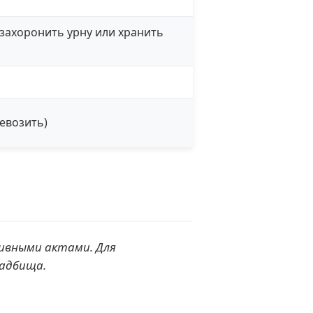
захоронить урну или хранить
евозить)
ивными актами. Для
ладбища.