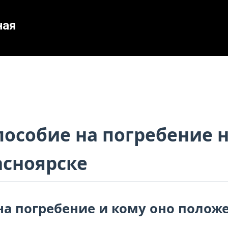
ная
пособие на погребение
асноярске
на погребение и кому оно полож