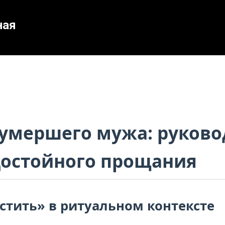
ная
 умершего мужа: руково
достойного прощания
устить» в ритуальном контексте