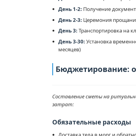
День 1-2:
Получение документо
День 2-3:
Церемония прощания 
День 3:
Транспортировка на к
День 3-30:
Установка временно
месяцев)
Бюджетирование: 
Составление сметы на ритуальны
затрат:
Обязательные расходы
Доставка тела в морг и обратно