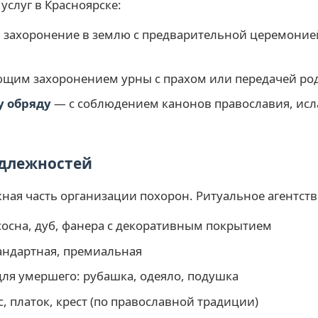
слуг в Красноярске:
захоронение в землю с предварительной церемоние
ющим захоронением урны с прахом или передачей ро
у обряду
— с соблюдением канонов православия, исл
длежностей
ная часть организации похорон. Ритуальное агентств
сосна, дуб, фанера с декоративным покрытием
тандартная, премиальная
ля умершего: рубашка, одеяло, подушка
, платок, крест (по православной традиции)