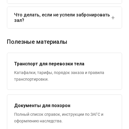
зависит от количества выступающих.
Любой, кого выберет семья: близкие, друзья, коллеги,
представители организаций. Жёстких правил нет. При
Что делать, если не успели забронировать
зал?
необходимости церемониймейстер поможет составить
текст или зачитает его.
Срочная организация возможна даже в день
обращения. Мы держим резервные слоты. Если всё
Полезные материалы
занято, предложим альтернативу: открытую площадку
с навесом или перенос на утро следующего дня.
Доплата фиксируется в договоре.
Транспорт для перевозки тела
Катафалки, тарифы, порядок заказа и правила
транспортировки.
Документы для похорон
Полный список справок, инструкции по ЗАГС и
оформлению наследства.