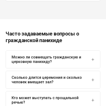
Часто задаваемые вопросы о
гражданской панихиде
Можно ли совмещать гражданскую и
церковную панихиду?
Да. Часто проводят два этапа: сначала светскую
церемонию в зале для коллег и друзей, затем
Сколько длится церемония и сколько
человек вмещает зал?
камерный религиозный обряд в храме или на
кладбище для верующих родственников. Мы поможем
Средняя длительность: 30–60 минут. Вместимость
согласовать логистику и тайминг с обеими сторонами.
залов: в моргах — 20–50 человек, на кладбищах — до
Кто может выступать с прощальной
речью?
100, в домах культуры — до 150. Тайминг гибкий и