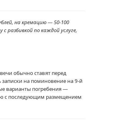
блей, на кремацию — 50-100
с разбивкой по каждой услуге,
Свечи обычно ставят перед
 записки на поминовение на 9-й
ные варианты погребения —
цию с последующим размещением