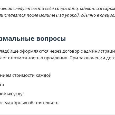
вения следует вести себя сдержанно, одеваться скром
чи ставятся после молитвы за упокой, обычно в специ
рмальные вопросы
кладбище оформляются через договор с администрац
0 лет с возможностью продления. При заключении дог
анием стоимости каждой
тв
яемых услуг
рс-мажорных обстоятельств