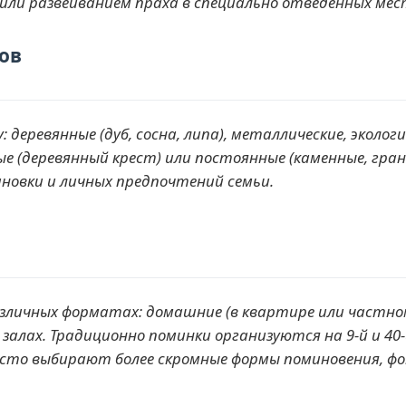
или развеиванием праха в специально отведенных мес
ов
деревянные (дуб, сосна, липа), металлические, эколог
 (деревянный крест) или постоянные (каменные, гра
новки и личных предпочтений семьи.
личных форматах: домашние (в квартире или частном 
алах. Традиционно поминки организуются на 9-й и 40-
асто выбирают более скромные формы поминовения, фок